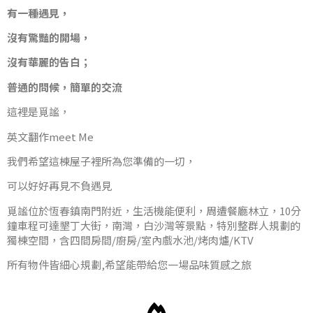
有一種遇見，
沒有驚豔的開場，
沒有華麗的告白；
普通的問候，簡單的交流
這裡是覓謐，
英文翻作meet Me
我們希望這棟屋子裡所為您準備的一切，
可以好好再見不負遇見
覓謐位於恆春鎮南門附近，生活機能便利，周遭餐廳林立，10分
鐘車程可達墾丁大街，南灣，白沙灣等景點，特別整群人規劃的
獨棟空間，含四間房間/廚房/室內戲水池/烤肉爐/KTV
所有物件皆細心規劃,希望能帶給您一場品味質感之旅