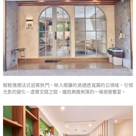
輕輕推開法式迎賓拱門，映入眼簾的是通透寬廣的公領域，引領
光影的變化，虛實交錯之間，織就典雅俐落的一場視覺饗宴。