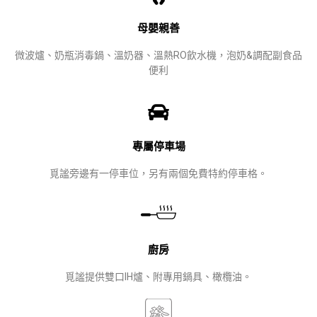
母嬰親善
微波爐、奶瓶消毒鍋、溫奶器、溫熱RO飲水機，泡奶&調配副食品
便利
專屬停車場
覓謐旁邊有一停車位，另有兩個免費特約停車格。
廚房
覓謐提供雙口IH爐、附專用鍋具、橄欖油。