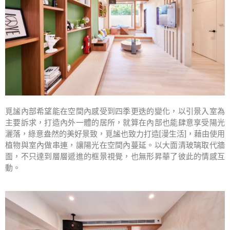
覓謐內部希望能在空間內感受到四季更迭的變化，以引景入室為
主要訴求，打造內外一體的居所，就算在內部也能肆意享受陽光
灑落，綠意盎然的美好景致，覓謐也致力打造[漫生活]，藉由使用
植物與室內做串連，讓陽光在空間內蔓延。以大面清玻璃取代牆
面，不只達到層層遞進的框景視覺，也無形昇華了彼此的情感互
動。