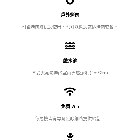
戶外烤肉
附設烤肉爐供您使用，也可以幫您安排烤肉套餐。
戲水池
不受天氣影響的室內專屬泳池 (2m*3m)
免費 Wifi
每層樓皆有專屬無線網路提供給您。